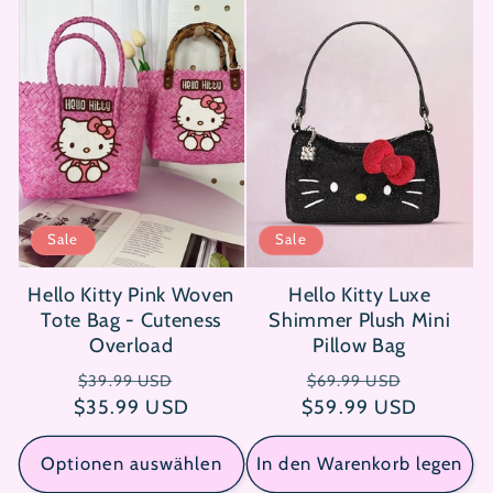
Sale
Sale
Hello Kitty Pink Woven
Hello Kitty Luxe
Tote Bag - Cuteness
Shimmer Plush Mini
Overload
Pillow Bag
Normaler
Verkaufspreis
Normaler
Verkaufs
$39.99 USD
$69.99 USD
$35.99 USD
Preis
$59.99 USD
Preis
Optionen auswählen
In den Warenkorb legen