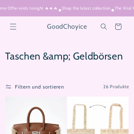
Direkt
zum
me Offer ends tonight 🔥🔥🔥
Shop the latest collection
The Viral
Inhalt
GoodChoyice
Warenkorb
K
Taschen &amp; Geldbörsen
a
t
Filtern und sortieren
26 Produkte
e
g
o
r