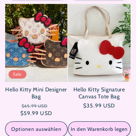
Sale
Hello Kitty Mini Designer
Hello Kitty Signature
Bag
Canvas Tote Bag
Normaler
Verkaufspreis
Normaler
$35.99 USD
$65.99 USD
$59.99 USD
Preis
Preis
Optionen auswählen
In den Warenkorb legen