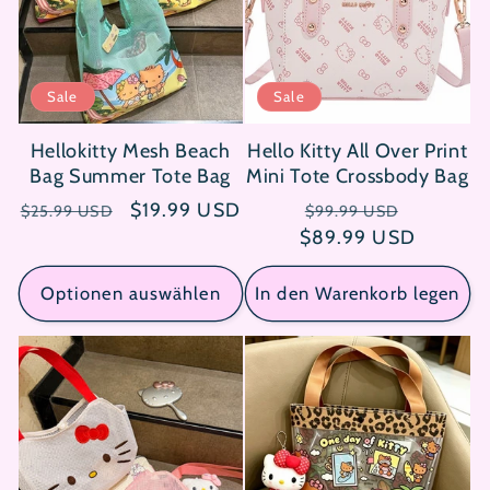
Sale
Sale
Hellokitty Mesh Beach
Hello Kitty All Over Print
Bag Summer Tote Bag
Mini Tote Crossbody Bag
Normaler
Verkaufspreis
$19.99 USD
Normaler
Verkaufs
$25.99 USD
$99.99 USD
Preis
$89.99 USD
Preis
Optionen auswählen
In den Warenkorb legen