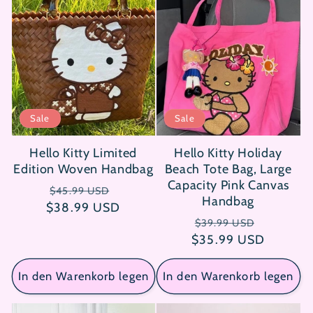
Sale
Sale
Hello Kitty Limited
Hello Kitty Holiday
Edition Woven Handbag
Beach Tote Bag, Large
Capacity Pink Canvas
Normaler
Verkaufspreis
$45.99 USD
Handbag
$38.99 USD
Preis
Normaler
Verkaufs
$39.99 USD
$35.99 USD
Preis
In den Warenkorb legen
In den Warenkorb legen