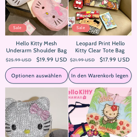
Sale
Sale
Hello Kitty Mesh
Leopard Print Hello
Underarm Shoulder Bag
Kitty Clear Tote Bag
Normaler
Verkaufspreis
$19.99 USD
Normaler
Verkaufspreis
$17.99 USD
$25.99 USD
$21.99 USD
Preis
Preis
Optionen auswählen
In den Warenkorb legen