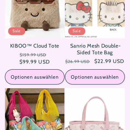
i
e
:
Sale
Sale
KIBOO™ Cloud Tote
Sanrio Mesh Double-
Sided Tote Bag
Normaler
Verkaufspreis
$159.99 USD
Normaler
Verkaufspreis
$22.99 USD
$99.99 USD
Preis
$26.99 USD
Preis
Optionen auswählen
Optionen auswählen