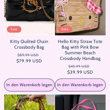
Sale
Sale
Kitty Quilted Chain
Hello Kitty Straw Tote
Crossbody Bag
Bag with Pink Bow
Summer Beach
Normaler
Verkaufspreis
$89.99 USD
Crossbody Handbag
$79.99 USD
Preis
Normaler
Verkaufs
$45.99 USD
$39.99 USD
Preis
In den Warenkorb legen
In den Warenkorb legen