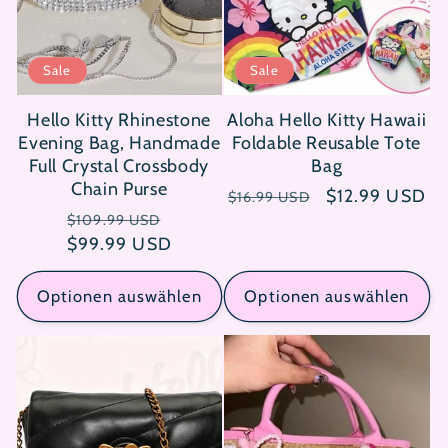
Sale
Sale
Hello Kitty Rhinestone
Aloha Hello Kitty Hawaii
Evening Bag, Handmade
Foldable Reusable Tote
Full Crystal Crossbody
Bag
Chain Purse
Normaler
Verkaufspreis
$12.99 USD
$16.99 USD
Normaler
Verkaufspreis
Preis
$109.99 USD
$99.99 USD
Preis
Optionen auswählen
Optionen auswählen