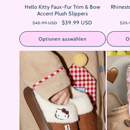
Hello Kitty Faux-Fur Trim & Bow
Rhinest
Accent Plush Slippers
Normaler
Verkaufspreis
$39.99 USD
Nor
$45.99 USD
$35.
Preis
Prei
Optionen auswählen
O