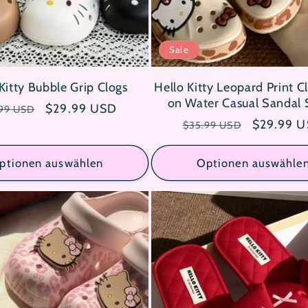
Sale
Kitty Bubble Grip Clogs
Hello Kitty Leopard Print C
on Water Casual Sandal
maler
Verkaufspreis
$29.99 USD
99 USD
Normaler
Verkaufsp
$29.99 
s
$35.99 USD
Preis
ptionen auswählen
Optionen auswähle