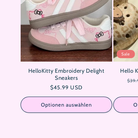
Sale
HelloKitty Embroidery Delight
Hello K
Sneakers
Nor
$39.
Normaler
$45.99 USD
Prei
Preis
Optionen auswählen
O