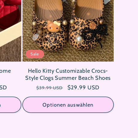
Sale
Home
Hello Kitty Customizable Crocs-
Style Clogs Summer Beach Shoes
reis
USD
Normaler
Verkaufspreis
$29.99 USD
$39.99 USD
Preis
n
Optionen auswählen