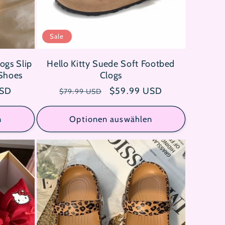
Sale
logs Slip
Hello Kitty Suede Soft Footbed
 Shoes
Clogs
reis
USD
Normaler
Verkaufspreis
$59.99 USD
$79.99 USD
Preis
n
Optionen auswählen