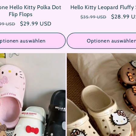
one Hello Kitty Polka Dot
Hello Kitty Leopard Fluffy
Flip Flops
Normaler
Verkaufsp
$28.99 
$35.99 USD
maler
Verkaufspreis
$29.99 USD
Preis
99 USD
s
ptionen auswählen
Optionen auswähle