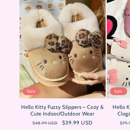
g
o
r
i
e
Sale
Sale
:
Hello Kitty Fuzzy Slippers – Cozy &
Hello K
Cute Indoor/Outdoor Wear
Clog
Normaler
Verkaufspreis
$39.99 USD
Nor
$48.99 USD
$79.
Preis
Prei