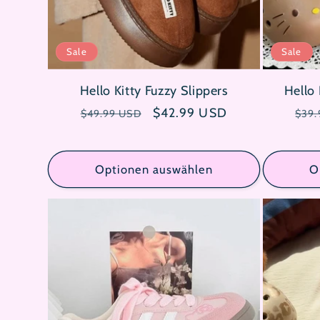
Sale
Sale
Hello Kitty Fuzzy Slippers
Hello 
Normaler
Verkaufspreis
$42.99 USD
Nor
$49.99 USD
$39.
Preis
Prei
Optionen auswählen
O