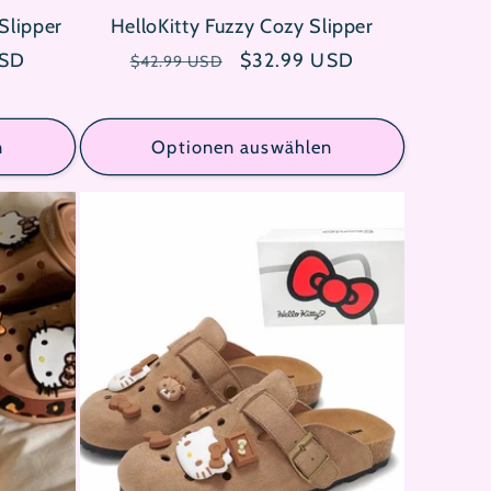
 Slipper
HelloKitty Fuzzy Cozy Slipper
reis
USD
Normaler
Verkaufspreis
$32.99 USD
$42.99 USD
Preis
n
Optionen auswählen