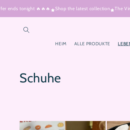
Direkt
zum
ends tonight 🔥🔥🔥
Shop the latest collection
The Viral 
Inhalt
HEIM
ALLE PRODUKTE
LEBE
K
Schuhe
a
t
e