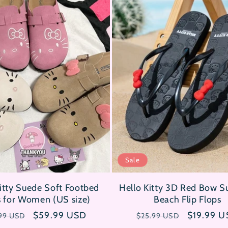
Sale
itty Suede Soft Footbed
Hello Kitty 3D Red Bow 
s for Women (US size)
Beach Flip Flops
maler
Verkaufspreis
$59.99 USD
Normaler
Verkaufsp
$19.99 
99 USD
$25.99 USD
s
Preis