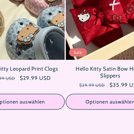
Sale
itty Leopard Print Clogs
Hello Kitty Satin Bow 
Slippers
maler
Verkaufspreis
$29.99 USD
99 USD
Normaler
Verkaufsp
$35.99 
s
$39.99 USD
Preis
ptionen auswählen
Optionen auswähle