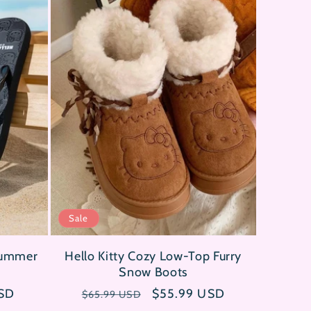
Sale
Summer
Hello Kitty Cozy Low-Top Furry
Snow Boots
reis
USD
Normaler
Verkaufspreis
$55.99 USD
$65.99 USD
Preis